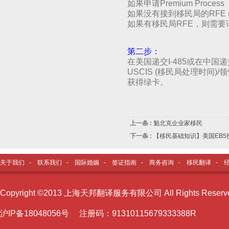
如果申请Premium Pro
如果没有接到移民局的RFE (
如果有移民局RFE，则需要
第二步：
在美国递交I-485或在中国
USCIS (移民局处理时间)/领馆
获得绿卡。
上一条 :
魁北克企业家移民
下一条 :
【移民基础知识】美国EB5
关于我们
-
联系我们
-
国际婚姻
-
签证指南
-
商务咨询
-
移民翻译
-
Copyright ©2013 上海天邦翻译服务有限公司 All Rights Reser
沪I
P备18048056号 注册码：91310115679333388R