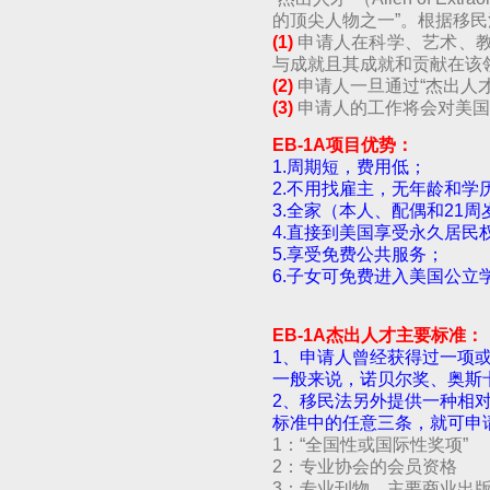
的顶尖人物之一”。根据移
(1)
申请人在科学、艺术、教
与成就且其成就和贡献在该
(2)
申请人一旦通过“杰出人才
(3)
申请人的工作将会对美国
EB-1A项目优势：
1.周期短，费用低；
2.不用找雇主，无年龄和学
3.全家（本人、配偶和21
4.直接到美国享受永久居民
5.享受免费公共服务；
6.子女可免费进入美国公
EB-1A杰出人才主要标准：
1、申请人曾经获得过一项或
一般来说，诺贝尔奖、奥斯
2、移民法另外提供一种相
标准中的任意三条，就可申
1：“全国性或国际性奖项”
2：专业协会的会员资格
3：专业刊物、主要商业出