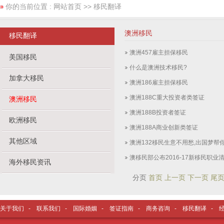
你的当前位置 :
网站首页
>> 移民翻译
澳洲移民
移民翻译
澳洲457雇主担保移民
美国移民
什么是澳洲技术移民?
加拿大移民
澳洲186雇主担保移民
澳洲188C重大投资者类签证
澳洲移民
澳洲188B投资者签证
欧洲移民
澳洲188A商业创新类签证
其他区域
澳洲132移民生意不用愁,出国梦帮
澳移民部公布2016-17新移民职业清
海外移民资讯
分页
首页 上一页
下一页 尾
关于我们
-
联系我们
-
国际婚姻
-
签证指南
-
商务咨询
-
移民翻译
-