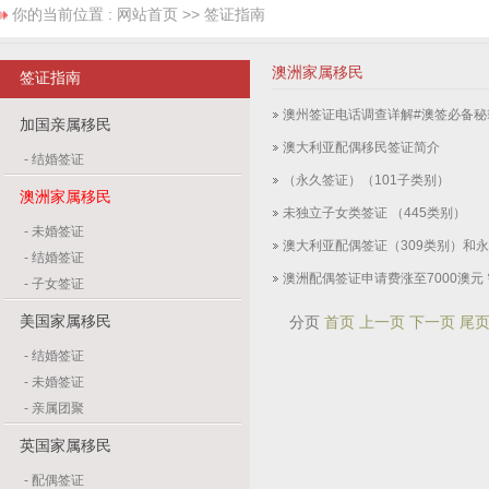
你的当前位置 :
网站首页
>> 签证指南
澳洲家属移民
签证指南
澳州签证电话调查详解#澳签必备秘
加国亲属移民
澳大利亚配偶移民签证简介
-
结婚签证
（永久签证）（101子类别）
澳洲家属移民
未独立子女类签证 （445类别）
-
未婚签证
澳大利亚配偶签证（309类别）和永
-
结婚签证
澳洲配偶签证申请费涨至7000澳元 
-
子女签证
美国家属移民
分页
首页 上一页
下一页 尾
-
结婚签证
-
未婚签证
-
亲属团聚
英国家属移民
-
配偶签证