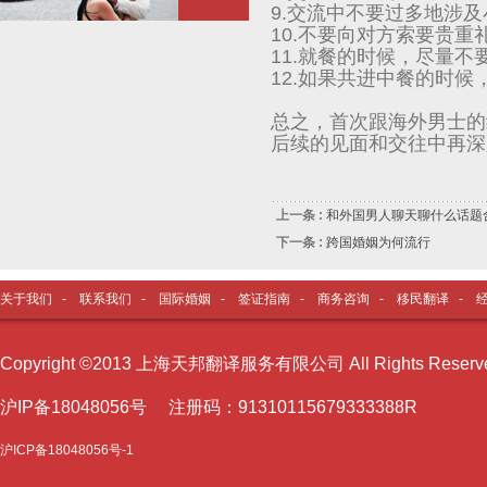
9.交流中不要过多地涉
10.不要向对方索要贵重
11.就餐的时候，尽量
12.如果共进中餐的时
总之，首次跟海外男士的
后续的见面和交往中再深
上一条 :
和外国男人聊天聊什么话题
下一条 :
跨国婚姻为何流行
关于我们
-
联系我们
-
国际婚姻
-
签证指南
-
商务咨询
-
移民翻译
-
Copyright ©2013 上海天邦翻译服务有限公司 All Rights Reser
沪I
P备18048056号 注册码：91310115679333388R
沪ICP备18048056号-1