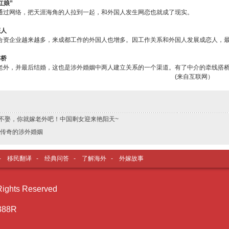
红娘”
通过网络，把天涯海角的人拉到一起，和外国人发生网恋也就成了现实。
恋人
合资企业越来越多，来成都工作的外国人也增多。因工作关系和外国人发展成恋人，
搭桥
老外，并最后结婚，这也是涉外婚姻中两人建立关系的一个渠道。有了中介的牵线搭
来自互联网）
不娶，你就嫁老外吧！中国剩女迎来艳阳天~
最传奇的涉外婚姻
-
移民翻译
-
经典问答
-
了解海外
-
外嫁故事
ghts Reserved
388R