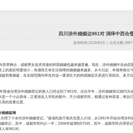
四川涉外婚姻达961对 演绎中西合
发布时间:2016/6/19 | 点击次数:396
向世界舞台，成都男女追求浪漫的跨国婚姻也越来越普遍。现在，涉外婚姻中自由恋
质上的差距明显缩小，有感情又有生活保障的婚姻越来越多。从今日起，本报将推出“
婚篇和离婚篇，在全国范围内率先对这一逐渐壮大的跨国婚恋关系进行系统化、多方
我省办理涉外婚姻登记的新人已经达到了961对。仅仅半年，涉外婚姻登记就约为去
本是一个小众群体，正逐渐走入市民的眼中。不少成都市民，都通过各种渠道，将自
关系的首要位置。
外婚姻猛增
办理了十余对涉外婚姻登记。”据省民政厅相关负责人介绍，从1991年开始办理涉外婚
婚姻登记，其中，成都市民约占一半；2006年猛增到570对。其中，成都市民办理登记
人有961对。