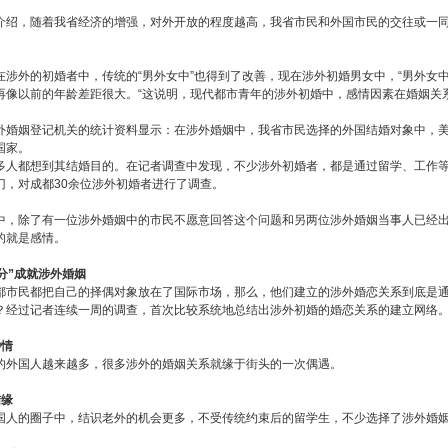
，随着我省经济的增强，对外开放的程度越高，我省市民和外国市民的交往或一同
外的初婚者中，传统的“男外女中”也得到了改善，现在涉外初婚男女中，“男外女中”
再像以前的年龄差距很大。“这说明，现代都市青年的涉外初婚中，感情因素在婚姻关
姻登记机关的统计资料显示：在涉外婚姻中，我省市民选择的外国结婚对象中，美
国家。
多人都想到其结婚目的。在记者调查中发现，不少涉外初婚者，都是通过留学、工作
门，对成都30余位涉外初婚者进行了调查。
除了有一位涉外婚姻中的市民不愿意回答这个问题和另两位涉外婚姻当事人已经出国
的就是感情。
分”成就涉外婚姻
都市民都把自己的择偶对象放在了国际市场，那么，他们建立的涉外婚恋关系到底是
？经过记者连续一周的调查，首次比较系统地总结出涉外初婚的婚恋关系的建立网络
钟情
的外国人越来越多，很多涉外的婚姻关系就缘于街头的一次偶遇。
结缘
国人的圈子中，结识老外的机会更多，不受传统约束后的留学生，不少选择了涉外婚