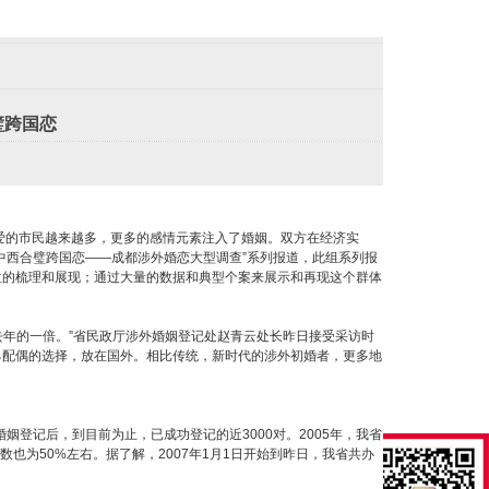
璧跨国恋
7
爱的市民越来越多，更多的感情元素注入了婚姻。双方在经济实
中西合璧跨国恋——成都涉外婚恋大型调查”系列报道，此组系列报
位的梳理和展现；通过大量的数据和典型个案来展示和再现这个群体
年的一倍。”省民政厅涉外婚姻登记处赵青云处长昨日接受采访时
己配偶的选择，放在国外。相比传统，新时代的涉外初婚者，更多地
姻登记后，到目前为止，已成功登记的近3000对。2005年，我省
数也为50%左右。据了解，2007年1月1日开始到昨日，我省共办