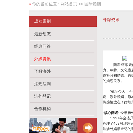
你的当前位置 :
网站首页
>> 国际婚姻
外嫁资讯
成功案例
最新动态
经典问答
外嫁资讯
随着成都
走
力、年龄、文化素
了解海外
道将分初婚篇、再
的婚恋关系。
法规法则
“截至今天，今年
涉外登记
说。涉外婚姻，原
将感情放在了婚姻
合作机构
·
核心阅读· 今年涉
“1991年全省只
办理了453对涉外
理涉外婚姻登记的新