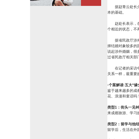
据赵青云处长介绍
本的基础。
赵处长表示，在涉
个相近的状态，不
据省民政厅涉外婚
择结婚对象较多的
说起涉外婚姻，很
过省民政厅相关部
在记者的采访中，
关系一样，最重要
·
个案解读·五大“缘
鉴于越来越多的成
花、浪漫和童话吗
类型1：街头一见
来成都旅游、学习
类型2：留学与他
留学后，生活在外