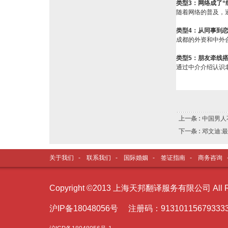
类型3：网络成了“
随着网络的普及，
类型4：从同事到
成都的外资和中外
类型5：朋友牵线
通过中介介绍认识
(
上一条 :
中国男人
下一条 :
邓文迪:
关于我们
-
联系我们
-
国际婚姻
-
签证指南
-
商务咨询
Copyright ©2013 上海天邦翻译服务有限公司 All Ri
沪I
P备18048056号 注册码：91310115679333