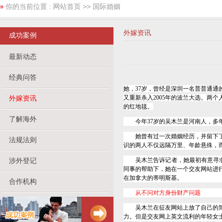
你的当前位置 :
网站首页
>> 国际婚姻
外嫁资讯
成功案例
最新动态
经典问答
她，
37
岁，曾经是深圳一名普普通通
外嫁资讯
又重新杀入
2005
年的波兰大选。两个
的红地毯。
了解海外
今年
37
岁的吴木兰是河南人，多
她曾有过一次婚姻经历，并留下
法规法则
识的两人不仅远隔万里、年龄悬殊，
涉外登记
吴木兰告诉记者，她最初有意寻求
同事的帮助下，她在一个交友网站进
在加拿大的蒂明斯基。
合作机构
从不问对方身份财产问题
吴木兰在征友网站上放了自己的简历
力。但是交友网上英文流利的年轻女