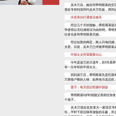
吴木兰说，她在同蒂明斯基的交流
朋友专程到深圳约吴木兰吃饭，席间
夫君亲自打通签证难关
经过几个月的接触，蒂明斯基提出
华使馆以无结婚签证为由拒绝。蒂明
往多伦多和蒂明斯基完婚。
经过短暂的网恋，两人闪电结婚，开
夫君。目前，吴木兰已伴随蒂明斯基
中国太太伴我重新出山
今年是波兰的大选年，在
9
月底举
有一位年轻的中国太太。
回到波兰后，蒂明斯基先是托朋友打
兰家喻户晓的人物，如果他当选总统
妻子：每天惦记吃顿中国饭
蒂明斯基
8
岁时就随父母前往加拿
个孩子。
吴木兰现在在加拿大一家语言学校
饪，平时下班后独享做饭的乐趣，并