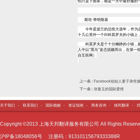
怕只是下面条，都是一天中最舒服的
斯坦
·
蒂明斯基
今年是波兰的总统大选年，作为总
十几公里外一个叫科莫罗夫的小镇上
科莫罗夫是个十分幽静的小镇，建
人中以
“
黑马
”
姿态脱颖而出，在第一
自互联网）
上一条 :
Facebook创始人妻子身
下一条 :
张曼玉的国际爱情
关于我们
-
联系我们
-
国际婚姻
-
签证指南
-
商务咨询
-
移民翻译
-
Copyright ©2013 上海天邦翻译服务有限公司 All Rights Reser
沪I
P备18048056号 注册码：91310115679333388R