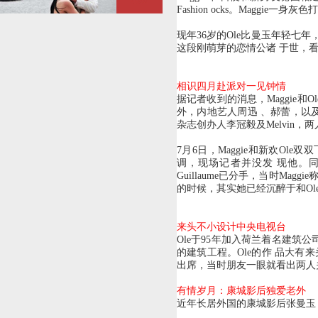
Fashion ocks。Maggi
现年36岁的Ole比曼玉年轻七年
这段刚萌芽的恋情公诸 于世，
相识四月赴派对一见钟情
据记者收到的消息，Maggie和Ol
外，内地艺人周迅 、郝蕾，以
杂志创办人李冠毅及Melvin，
7月6日，Maggie和新欢Ole
调，现场记者并没发 现他。同
Guillaume已分手，当时Ma
的时候，其实她已经沉醉于和Ol
来头不小设计中央电视台
Ole于95年加入荷兰着名建筑
的建筑工程。Ole的作 品大有来
出席，当时朋友一眼就看出两人关
有情岁月：康城影后独爱老外
近年长居外国的康城影后张曼玉