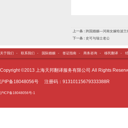
此文
上一条 :
跨国婚姻—河南女嫁给波兰
下一条 :
史可与瑞士老公
关于我们
-
联系我们
-
国际婚姻
-
签证指南
-
商务咨询
-
移民翻译
-
Copyright ©2013 上海天邦翻译服务有限公司 All Rights Reser
沪I
P备18048056号 注册码：91310115679333388R
沪ICP备18048056号-1