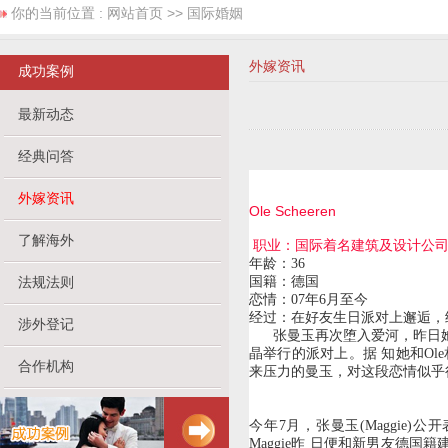
你的当前位置 :
网站首页
>> 国际婚姻
外嫁资讯
成功案例
最新动态
经典问答
外嫁资讯
Ole Scheeren
了解海外
职业：国际着名建筑及设计公司
年龄：36
法规法则
国籍：德国
恋情：07年6月至今
经过：在好友生日派对上邂逅，
涉外登记
张曼玉再次堕入爱河，昨日她甜蜜
晶举行的派对上。据 知她和O
合作机构
来压力的曼玉，对这段恋情似乎
今年7月，张曼玉(Maggie)
Maggie昨 日便和新男友德国籍建