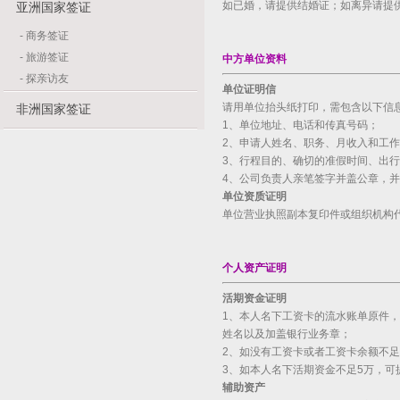
如已婚，请提供结婚证；如离异请提
亚洲国家签证
-
商务签证
-
旅游签证
中方单位资料
-
探亲访友
单位证明信
请用单位抬头纸打印，需包含以下信
非洲国家签证
1、单位地址、电话和传真号码；
2、申请人姓名、职务、月收入和工
3、行程目的、确切的准假时间、出
4、公司负责人亲笔签字并盖公章，
单位资质证明
单位营业执照副本复印件或组织机构
个人资产证明
活期资金证明
1、本人名下工资卡的流水账单原件
姓名以及加盖银行业务章；
2、如没有工资卡或者工资卡余额不
3、如本人名下活期资金不足5万，可
辅助资产