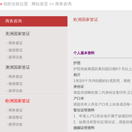
你的当前位置 :
网站首页
>> 商务咨询
欧洲国家签证
商务咨询
美洲国家签证
-
商务签证
-
旅游签证
个人基本资料
-
探亲访友
护照
澳洲国家签证
护照有效期需距离归国日期6个月以
相片
-
商务签证
1张近6个月内拍摄的白底彩照，规格：3
-
旅游签证
身份证
-
探亲访友
请提供清晰的第二代身份证复印件,正
户口本
欧洲国家签证
请提供本人所在户口本上全体成员每
-
商务签证
暂住证明资料
1、申请人户口所在地不属于该领区时
-
旅游签证
2、如果没有暂住证/居住证，请提供
-
探亲访友
婚姻证明资料