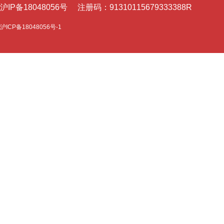
沪I
P备18048056号 注册码：91310115679333388R
沪ICP备18048056号-1