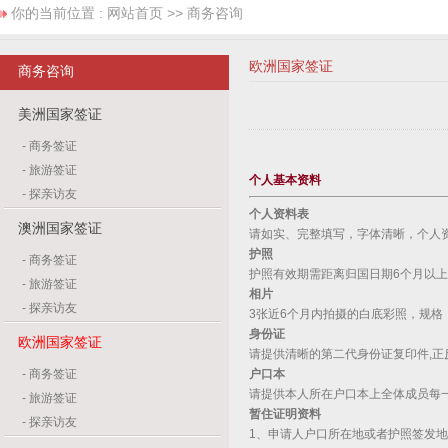
你的当前位置 :
网站首页
>> 商务咨询
欧洲国家签证
商务咨询
美洲国家签证
-
商务签证
-
旅游签证
个人基本资料
-
探亲访友
个人资料表
澳洲国家签证
请如实、完整填写，字体清晰，个人
护照
-
商务签证
护照有效期需距离归国日期6个月以
-
旅游签证
相片
-
探亲访友
3张近6个月内拍摄的白底彩照，规格：3
身份证
欧洲国家签证
请提供清晰的第二代身份证复印件,正
-
商务签证
户口本
请提供本人所在户口本上全体成员每
-
旅游签证
暂住证明资料
-
探亲访友
1、申请人户口所在地或者护照签发地