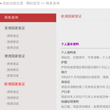
你的当前位置 :
网站首页
>> 商务咨询
欧洲国家签证
商务咨询
美洲国家签证
-
商务签证
-
旅游签证
个人基本资料
-
探亲访友
个人资料表
澳洲国家签证
请如实、完整填写，字体清晰，个人
护照
-
商务签证
护照有效期需距离归国日期6个月以
-
旅游签证
相片
-
探亲访友
3张近6个月内拍摄的白底彩照，规格：3
身份证
欧洲国家签证
请提供清晰的第二代身份证复印件,正
-
商务签证
户口本
请提供本人所在户口本上全体成员每
-
旅游签证
结婚证明资料
-
探亲访友
如已婚，请提供结婚证；如离异请提