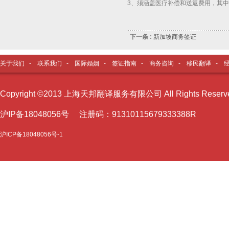
3、须涵盖医疗补偿和送返费用，其中
下一条 :
新加坡商务签证
关于我们
-
联系我们
-
国际婚姻
-
签证指南
-
商务咨询
-
移民翻译
-
Copyright ©2013 上海天邦翻译服务有限公司 All Rights Reser
沪I
P备18048056号 注册码：91310115679333388R
沪ICP备18048056号-1