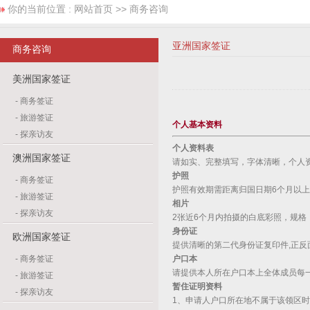
你的当前位置 :
网站首页
>> 商务咨询
亚洲国家签证
商务咨询
美洲国家签证
-
商务签证
-
旅游签证
个人基本资料
-
探亲访友
个人资料表
澳洲国家签证
请如实、完整填写，字体清晰，个人
护照
-
商务签证
护照有效期需距离归国日期6个月以
-
旅游签证
相片
-
探亲访友
2张近6个月内拍摄的白底彩照，规格：3
身份证
欧洲国家签证
提供清晰的第二代身份证复印件,正反
-
商务签证
户口本
请提供本人所在户口本上全体成员每
-
旅游签证
暂住证明资料
-
探亲访友
1、申请人户口所在地不属于该领区时