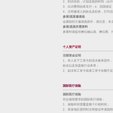
2、到访目的，计划逗留的时间（从
3、出访费用由谁支付；e、回国保证
4、注明邀请人的姓名及职务，打印
参展
/
观展邀请函
会展组织方邀请函原件，请注意，本
参展
/
观展所需资料
参展时请提供摊位确认函、摊位图、
个人资产证明
活期资金证明
1、本人名下工资卡的流水账单原件
姓名以及加盖银行业务章；
2、如没有工资卡或者工资卡余额不
国际医疗保险
国际医疗保险
符合领馆要求的国际医疗保险：
1、保险时间需覆盖整个行程时间；
2、承保地区需同时注明签证申请国